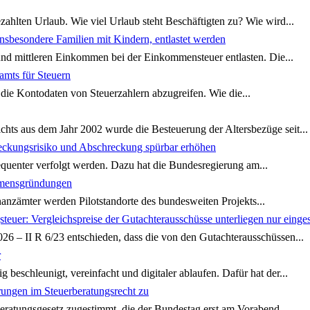
hlten Urlaub. Wie viel Urlaub steht Beschäftigten zu? Wie wird...
nsbesondere Familien mit Kindern, entlastet werden
und mittleren Einkommen bei der Einkommensteuer entlasten. Die...
amts für Steuern
die Kontodaten von Steuerzahlern abzugreifen. Wie die...
hts aus dem Jahr 2002 wurde die Besteuerung der Altersbezüge seit...
deckungsrisiko und Abschreckung spürbar erhöhen
equenter verfolgt werden. Dazu hat die Bundesregierung am...
ehmensgründungen
anzämter werden Pilotstandorte des bundesweiten Projekts...
euer: Vergleichspreise der Gutachterausschüsse unterliegen nur eingesc
6 – II R 6/23 entschieden, dass die von den Gutachterausschüssen...
r
beschleunigt, vereinfacht und digitaler ablaufen. Dafür hat der...
ungen im Steuerberatungsrecht zu
ratungsgesetz zugestimmt, die der Bundestag erst am Vorabend...