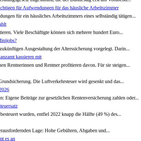
flichtigen für Aufwendungen für das häusliche Arbeitszimmer
gen für ein häusliches Arbeitszimmers eines selbständig tätigen...
ahlt
stieren. Viele Beschäftigte können sich mehrere hundert Euro...
inijobs?
künftigen Ausgestaltung der Alterssicherung vorgelegt. Darin...
anzamt kassieren mit
n Rentnerinnen und Rentner profitieren davon. Für sie steigen...
rundsicherung. Die Luftverkehrsteuer wird gesenkt und das...
 2026
: Eigene Beiträge zur gesetzlichen Rentenversicherung zahlen oder...
teuersatz
 besteuert wurden, entfiel 2022 knapp die Hälfte (49 %) des...
r herausfordernden Lage: Hohe Gebühren, Abgaben und...
mt es an