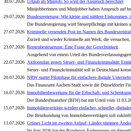
30.07.2026
Urlaub im Minijob: So wird der Anspruch berechnet
Minijobberinnen und Minijobber haben Anspruch auf beza
29.07.2026
Bundesregierung: Wie kleine und mittlere Einkommen, i
Die Bundesregierung wird Steuerpflichtige mit kleinen 
27.07.2026
Kriminelle versenden Post im Namen des Bundeszentral
Zurzeit sind wieder Kriminelle am Werk, die versuchen, 
23.07.2026
Rentenbesteuerung: Eine Frage der Gerechtigkeit
Ausgehend von einem Urteil des Bundesverfassungsgeric
22.07.2026
Aktionsplan gegen Steuer- und Finanzkriminalität: Ent
Steuer- und Finanzkriminalität soll in Deutschland kons
20.07.2026
NRW startet Pilotphase für einfachere digitale Untern
Das Finanzamt Aachen-Stadt sowie die Düsseldorfer Fin
16.07.2026
Immobilienbewertung für die Erbschaft- und Schenkungst
Der Bundesfinanzhof (BFH) hat mit Urteil vom 11.03.202
15.07.2026
Immobilienverträge werden einfacher, schneller, digitale
Die Beurkundung von Immobilienverträgen soll zukünftig 
13.07.2026
Grünes Licht im zweiten Anlauf: Länder stimmen Änder
Im Juni 2026 hat der Bundesrat Änderungen am Steuerbe